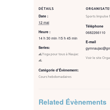
DÉTAILS
ORGANISATE
Date :
Sports Impulse 
12 mai
Téléphone
Heure :
0682266110
14 h 30 min /15 h 45 min
E-mail
Series:
gymnaujac@gm
🌊Yoga pour tous à Naujac
Voir le site Org
🌊
Catégorie d’Évènement:
Cours hebdomadaires
Related Évènements