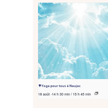
🌳Yoga pour tous à Naujac
18 août -14 h 30 min
/
15 h 45 min