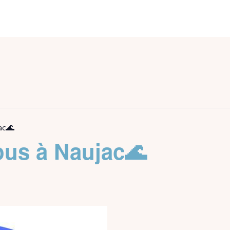
ac🌊
ous à Naujac🌊