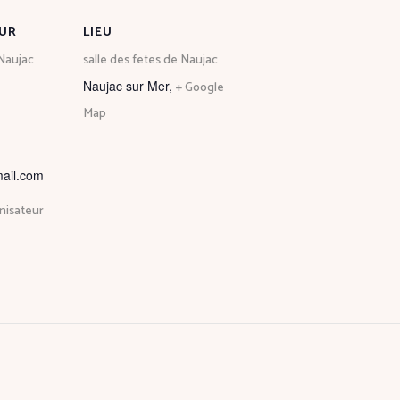
UR
LIEU
Naujac
salle des fetes de Naujac
Naujac sur Mer
,
+ Google
Map
ail.com
anisateur