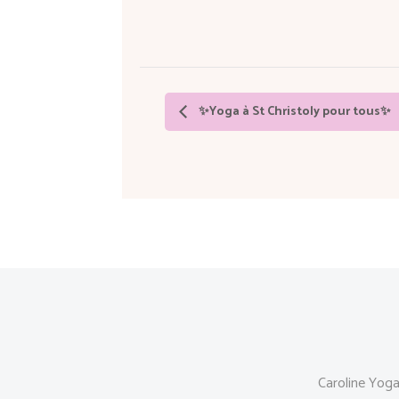
✨Yoga à St Christoly pour tous✨
Caroline Yog