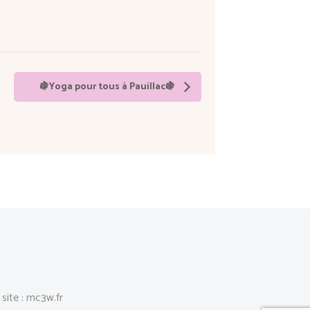
🍇Yoga pour tous à Pauillac🍇
site :
mc3w.fr