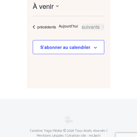
À venir
S
é
l
Évènements
Aujourd’hui
suivants
Évènements
précédents
e
c
t
i
S’abonner au calendrier
o
n
n
e
z
u
n
e
d
a
t
e
.
Caroline Yoga Médoc © 2026 Tous droits réservés |
Mentions Légales
| Création site :
mc3w.fr