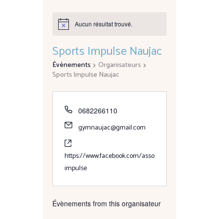
Aucun résultat trouvé.
N
o
t
Sports Impulse Naujac
i
c
Évènements
Organisateurs
e
Sports Impulse Naujac
P
0682266110
h
E
gymnaujac@gmail.com
o
m
n
W
a
e
e
https://www.facebook.com/asso
i
b
impulse
l
s
i
t
Évènements from this organisateur
e