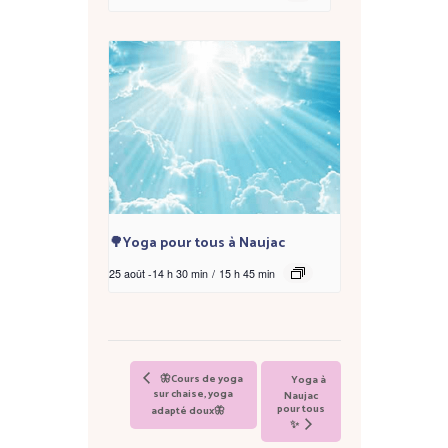
🌳Yoga pour tous à Naujac
25 août -14 h 30 min
/
15 h 45 min
🦋Cours de yoga
Yoga à
sur chaise, yoga
Naujac
pour tous
adapté doux🦋
✨