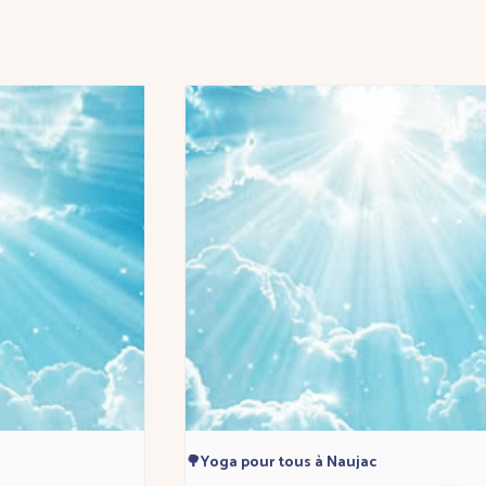
🌳Yoga pour tous à Naujac