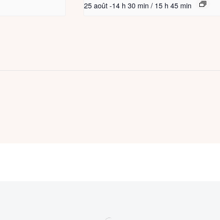
25 août -14 h 30 min
/
15 h 45 min