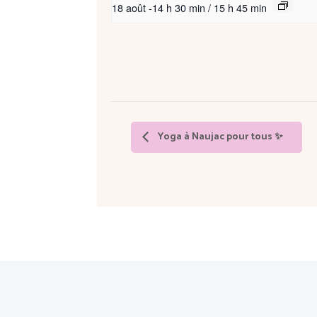
18 août -14 h 30 min
/
15 h 45 min
Yoga à Naujac pour tous ✨