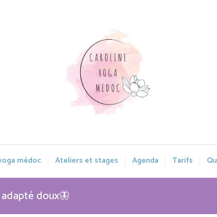
 yoga médoc
Ateliers et stages
Agenda
Tarifs
Qui
a adapté doux🦋