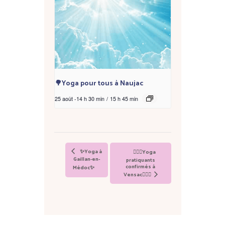
🌳Yoga pour tous à Naujac
25 août -14 h 30 min
/
15 h 45 min
✨Yoga à
🧘🏼‍♂️Yoga
Gaillan-en-
pratiquants
confirmés à
Médoc✨
Vensac🧘🏼‍♂️